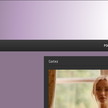
PO
Cortez