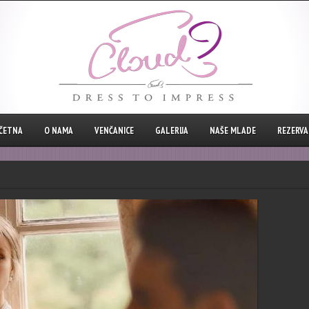
ČETNA
O NAMA
VENČANICE
GALERIJA
NAŠE MLADE
REZERVAC