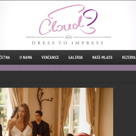
ČETNA
O NAMA
VENČANICE
GALERIJA
NAŠE MLADE
REZERVAC