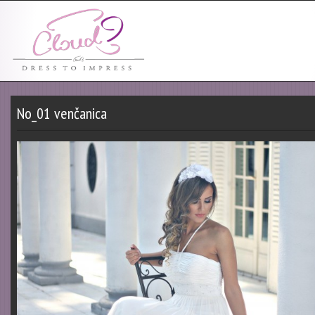
No_01 venčanica